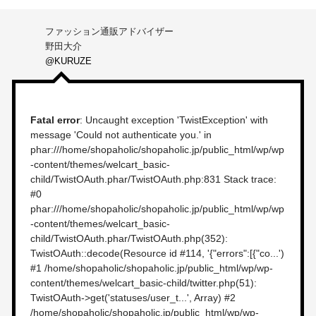
ファッション通販アドバイザー
野田大介
@KURUZE
Fatal error
: Uncaught exception 'TwistException' with
message 'Could not authenticate you.' in
phar:///home/shopaholic/shopaholic.jp/public_html/wp/wp
-content/themes/welcart_basic-
child/TwistOAuth.phar/TwistOAuth.php:831 Stack trace:
#0
phar:///home/shopaholic/shopaholic.jp/public_html/wp/wp
-content/themes/welcart_basic-
child/TwistOAuth.phar/TwistOAuth.php(352):
TwistOAuth::decode(Resource id #114, '{"errors":[{"co...')
#1 /home/shopaholic/shopaholic.jp/public_html/wp/wp-
content/themes/welcart_basic-child/twitter.php(51):
TwistOAuth->get('statuses/user_t...', Array) #2
/home/shopaholic/shopaholic.jp/public_html/wp/wp-