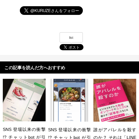
list
この記事を読んだ方へおすすめ
SNS 登場以来の衝撃
SNS 登場以来の衝撃
誰がアパレルを殺す
!? チャットbot が引
!? チャットbot が引
のか？ それは「LINE