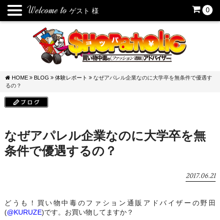
Welcome to
0
ゲスト
様
HOME
BLOG
体験レポート
なぜアパレル企業なのに大学卒を無条件で優遇す
るの？
なぜアパレル企業なのに大学卒を無
条件で優遇するの？
2017.06.21
どうも！買い物中毒のファション通販アドバイザーの野田
(
@KURUZE
)です。お買い物してますか？