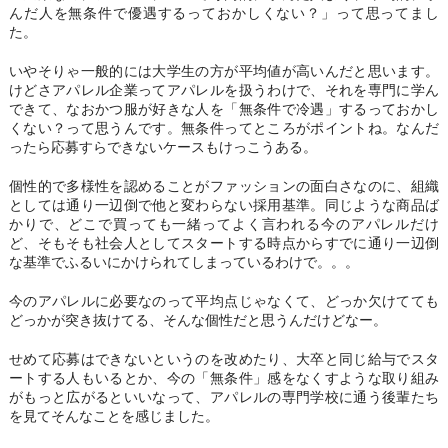
んだ人を無条件で優遇するっておかしくない？」って思ってまし
た。
いやそりゃ一般的には大学生の方が平均値が高いんだと思います。
けどさアパレル企業ってアパレルを扱うわけで、それを専門に学ん
できて、なおかつ服が好きな人を「無条件で冷遇」するっておかし
くない？って思うんです。無条件ってところがポイントね。なんだ
ったら応募すらできないケースもけっこうある。
個性的で多様性を認めることがファッションの面白さなのに、組織
としては通り一辺倒で他と変わらない採用基準。同じような商品ば
かりで、どこで買っても一緒ってよく言われる今のアパレルだけ
ど、そもそも社会人としてスタートする時点からすでに通り一辺倒
な基準でふるいにかけられてしまっているわけで。。。
今のアパレルに必要なのって平均点じゃなくて、どっか欠けてても
どっかが突き抜けてる、そんな個性だと思うんだけどなー。
せめて応募はできないというのを改めたり、大卒と同じ給与でスタ
ートする人もいるとか、今の「無条件」感をなくすような取り組み
がもっと広がるといいなって、アパレルの専門学校に通う後輩たち
を見てそんなことを感じました。