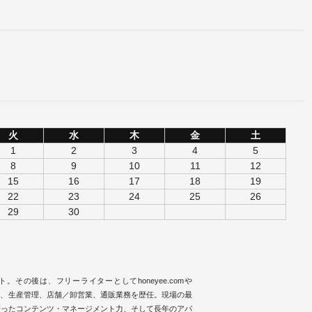
火
水
木
金
土
1
2
3
4
5
8
9
10
11
12
15
16
17
18
19
22
23
24
25
26
29
30
タート。その後は、フリーライターとしてhoneyee.comや
品企画、生産管理、店舗／卸営業、通販業務を歴任。現場の最
培ったコンテンツ・マネージメント力、そして長年のアパ