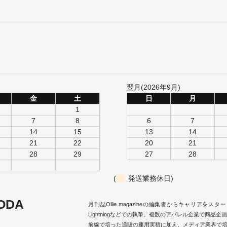
翌月(2026年9月)
金
土
日
月
1
7
8
6
7
14
15
13
14
21
22
20
21
28
29
27
28
(
発送業務休日)
ODA
月刊誌Ollie magazineの編集者からキャリアをス
Lightningなどでの執筆、複数のアパレル企業で商
前線で培った通販の運用実積に加え、メディア業界で