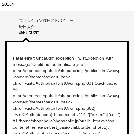
2016年
ファッション通販アドバイザー
野田大介
@KURUZE
Fatal error
: Uncaught exception 'TwistException' with
message 'Could not authenticate you.' in
phar:///home/shopaholic/shopaholic.jp/public_html/wp/wp
-content/themes/welcart_basic-
child/TwistOAuth.phar/TwistOAuth.php:831 Stack trace:
#0
phar:///home/shopaholic/shopaholic.jp/public_html/wp/wp
-content/themes/welcart_basic-
child/TwistOAuth.phar/TwistOAuth.php(352):
TwistOAuth::decode(Resource id #114, '{"errors":[{"co...')
#1 /home/shopaholic/shopaholic.jp/public_html/wp/wp-
content/themes/welcart_basic-child/twitter.php(51):
TwistOAuth->get('statuses/user_t...', Array) #2