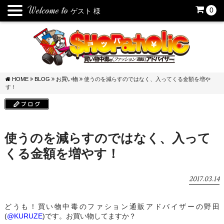
Welcome to
0
ゲスト
様
HOME
BLOG
お買い物
使うのを減らすのではなく、入ってくる金額を増や
す！
使うのを減らすのではなく、入って
くる金額を増やす！
2017.03.14
どうも！買い物中毒のファション通販アドバイザーの野田
(
@KURUZE
)です。お買い物してますか？