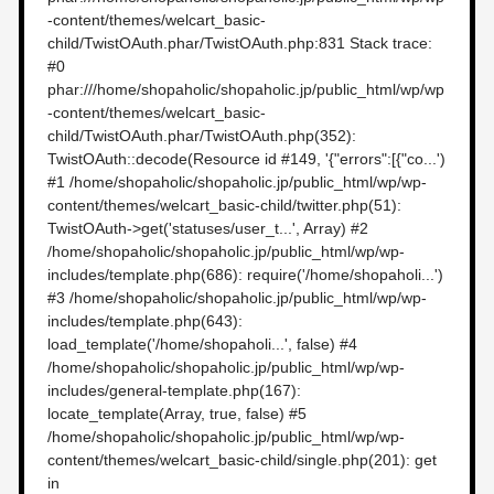
-content/themes/welcart_basic-
child/TwistOAuth.phar/TwistOAuth.php:831 Stack trace:
#0
phar:///home/shopaholic/shopaholic.jp/public_html/wp/wp
-content/themes/welcart_basic-
child/TwistOAuth.phar/TwistOAuth.php(352):
TwistOAuth::decode(Resource id #149, '{"errors":[{"co...')
#1 /home/shopaholic/shopaholic.jp/public_html/wp/wp-
content/themes/welcart_basic-child/twitter.php(51):
TwistOAuth->get('statuses/user_t...', Array) #2
/home/shopaholic/shopaholic.jp/public_html/wp/wp-
includes/template.php(686): require('/home/shopaholi...')
#3 /home/shopaholic/shopaholic.jp/public_html/wp/wp-
includes/template.php(643):
load_template('/home/shopaholi...', false) #4
/home/shopaholic/shopaholic.jp/public_html/wp/wp-
includes/general-template.php(167):
locate_template(Array, true, false) #5
/home/shopaholic/shopaholic.jp/public_html/wp/wp-
content/themes/welcart_basic-child/single.php(201): get
in