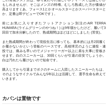
この育成システムは、移り変わりの激しいレディースでは難しいか
もしれませんが、そこはメンズの特権。むしろ熟成した方が価値が
高まります ( あ、フォース1とかオールスターとかスーパースターと
か、定番は即デビューでOKです ) 。
前にお気に入りすぎたフットアクション別注のAIR TERRA
HUMARA (ライムグリーンのやつね！) は9年寝かしたけど、履いて3
回目で加水分解したので、熟成期間はほどほどにしました (苦笑)。
また熟成期間が終わって現役生活に移っても、基本的には月2回履く
か履かないかという登板のペースです。高校球児のように連投・連
投では、痛みも早いのでメジャーリーガー以上に肩を大事に登板さ
せます。白のスニーカーは、30回くらいが引退の目安でしょうか。
白は汚れたら履けないので短命です。
購入してから引退までボクのチームに入団したスニーカーたちは、
そのようなサイクルでみんな5年以上は活躍して、選手生命を終えて
いきます。
カバンは置物です