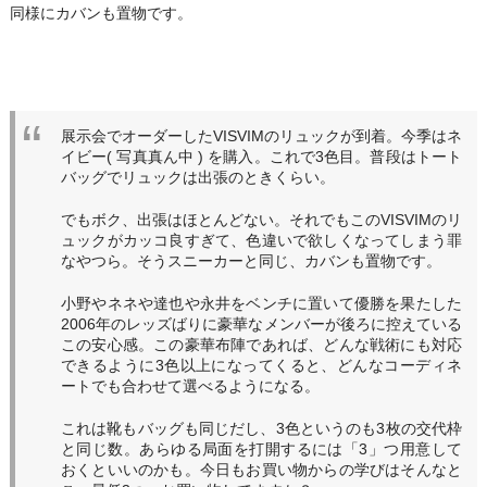
同様にカバンも置物です。
展示会でオーダーしたVISVIMのリュックが到着。今季はネ
イビー( 写真真ん中 ) を購入。これで3色目。普段はトート
バッグでリュックは出張のときくらい。
でもボク、出張はほとんどない。それでもこのVISVIMのリ
ュックがカッコ良すぎて、色違いで欲しくなってしまう罪
なやつら。そうスニーカーと同じ、カバンも置物です。
小野やネネや達也や永井をベンチに置いて優勝を果たした
2006年のレッズばりに豪華なメンバーが後ろに控えている
この安心感。この豪華布陣であれば、どんな戦術にも対応
できるように3色以上になってくると、どんなコーディネ
ートでも合わせて選べるようになる。
これは靴もバッグも同じだし、3色というのも3枚の交代枠
と同じ数。あらゆる局面を打開するには「3」つ用意して
おくといいのかも。今日もお買い物からの学びはそんなと