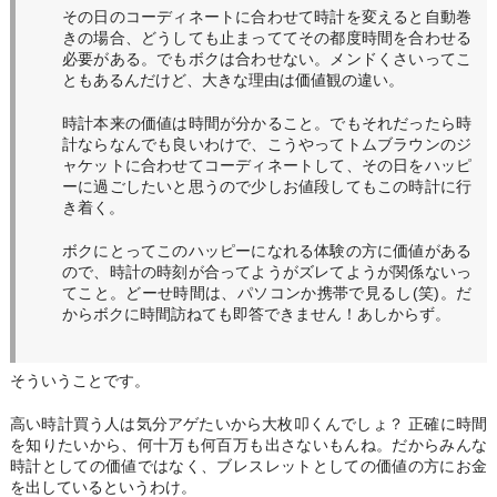
その日のコーディネートに合わせて時計を変えると自動巻
きの場合、どうしても止まっててその都度時間を合わせる
必要がある。でもボクは合わせない。メンドくさいってこ
ともあるんだけど、大きな理由は価値観の違い。
時計本来の価値は時間が分かること。でもそれだったら時
計ならなんでも良いわけで、こうやってトムブラウンのジ
ャケットに合わせてコーディネートして、その日をハッピ
ーに過ごしたいと思うので少しお値段してもこの時計に行
き着く。
ボクにとってこのハッピーになれる体験の方に価値がある
ので、時計の時刻が合ってようがズレてようが関係ないっ
てこと。どーせ時間は、パソコンか携帯で見るし(笑)。だ
からボクに時間訪ねても即答できません！あしからず。
そういうことです。
高い時計買う人は気分アゲたいから大枚叩くんでしょ？ 正確に時間
を知りたいから、何十万も何百万も出さないもんね。だからみんな
時計としての価値ではなく、ブレスレットとしての価値の方にお金
を出しているというわけ。