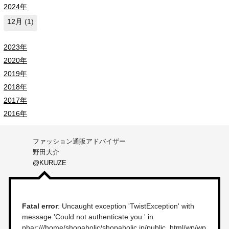
2024年
12月
(1)
2023年
2020年
2019年
2018年
2017年
2016年
ファッション通販アドバイザー
野田大介
@KURUZE
Fatal error
: Uncaught exception 'TwistException' with
message 'Could not authenticate you.' in
phar:///home/shopaholic/shopaholic.jp/public_html/wp/wp