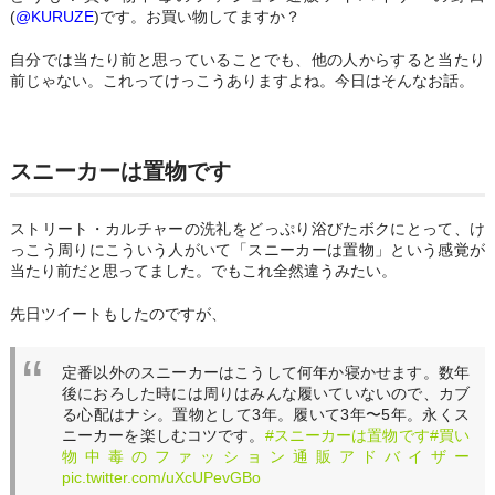
(
@KURUZE
)です。お買い物してますか？
自分では当たり前と思っていることでも、他の人からすると当たり
前じゃない。これってけっこうありますよね。今日はそんなお話。
スニーカーは置物です
ストリート・カルチャーの洗礼をどっぷり浴びたボクにとって、け
っこう周りにこういう人がいて「スニーカーは置物」という感覚が
当たり前だと思ってました。でもこれ全然違うみたい。
先日ツイートもしたのですが、
定番以外のスニーカーはこうして何年か寝かせます。数年
後におろした時には周りはみんな履いていないので、カブ
る心配はナシ。置物として3年。履いて3年〜5年。永くス
ニーカーを楽しむコツです。
#スニーカーは置物です
#買い
物中毒のファッション通販アドバイザー
pic.twitter.com/uXcUPevGBo