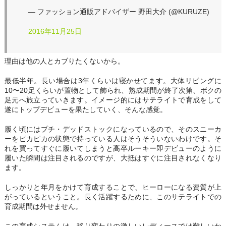
— ファッション通販アドバイザー 野田大介 (@KURUZE)
2016年11月25日
理由は他の人とカブりたくないから。
最低半年。長い場合は3年くらいは寝かせてます。大体リビングに
10〜20足くらいが置物として飾られ、熟成期間が終了次第、ボクの
足元へ旅立っていきます。イメージ的にはサテライトで育成をして
遂にトップデビューを果たしていく、そんな感覚。
履く頃にはプチ・デッドストックになっているので、そのスニーカ
ーをピカピカの状態で持っている人はそうそういないわけです。そ
れを買ってすぐに履いてしまうと高卒ルーキー即デビューのように
履いた瞬間は注目されるのですが、大抵はすぐに注目されなくなり
ます。
しっかりと年月をかけて育成することで、ヒーローになる資質が上
がっているということ。長く活躍するために、このサテライトでの
育成期間は外せません。