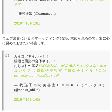
スマ
— 藤村正宏 (@exmascott)
2016年10月13日
ウェブ業界にいるとマーケティング発想が求められるので、常に心
に留めておきたい格言っす。
ガイコツネイル〜！！
親指と薬指の合体ネイル！
おしゃれ〜👏💕
#CONKSNAIL
#CONKS
#コンクスネイル
#
コンクス
#我孫子美容室
#我孫子ネイルサロン
pic.twitter.com/XugDEb7fqW
— 我孫子市の美容室ＣＯＮＫＳ（コンクス）
(@conks_abiko)
2016年10月14日