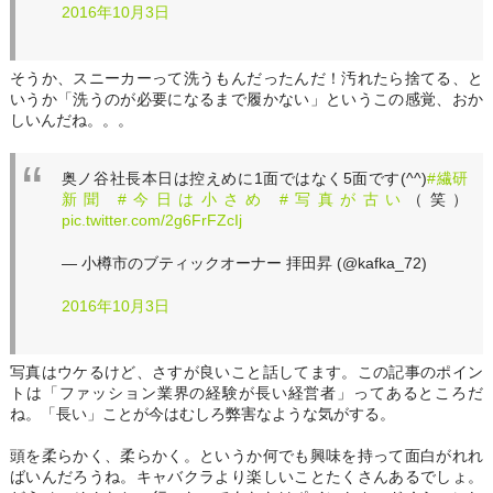
2016年10月3日
そうか、スニーカーって洗うもんだったんだ！汚れたら捨てる、と
いうか「洗うのが必要になるまで履かない」というこの感覚、おか
しいんだね。。。
奥ノ谷社長本日は控えめに1面ではなく5面です(^^)
#繊研
新聞
#今日は小さめ
#写真が古い
（笑）
pic.twitter.com/2g6FrFZcIj
— 小樽市のブティックオーナー 拝田昇 (@kafka_72)
2016年10月3日
写真はウケるけど、さすが良いこと話してます。この記事のポイン
トは「ファッション業界の経験が長い経営者」ってあるところだ
ね。「長い」ことが今はむしろ弊害なような気がする。
頭を柔らかく、柔らかく。というか何でも興味を持って面白がれれ
ばいんだろうね。キャバクラより楽しいことたくさんあるでしょ。