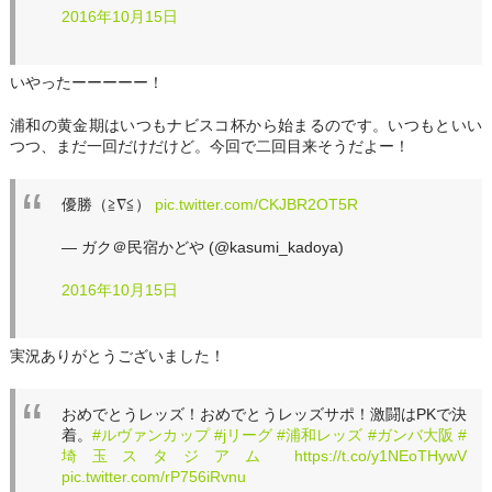
2016年10月15日
いやったーーーーー！
浦和の黄金期はいつもナビスコ杯から始まるのです。いつもといい
つつ、まだ一回だけだけど。今回で二回目来そうだよー！
優勝（≧∇≦）
pic.twitter.com/CKJBR2OT5R
— ガク＠民宿かどや (@kasumi_kadoya)
2016年10月15日
実況ありがとうございました！
おめでとうレッズ！おめでとうレッズサポ！激闘はPKで決
着。
#ルヴァンカップ
#jリーグ
#浦和レッズ
#ガンバ大阪
#
埼玉スタジアム
https://t.co/y1NEoTHywV
pic.twitter.com/rP756iRvnu