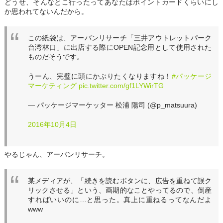
どうせ、そんなとこ行ったってあなたはポイントカードくらいにし
か思われてないんだから。
この紙袋は、アーバンリサーチ「三井アウトレットパーク
台湾林口」に出店する際にOPEN記念用として使用された
ものだそうです。
うーん、完璧に頭にかぶりたくなりますね！
#パッケージ
マーケティング
pic.twitter.com/gf1LYWirTG
— パッケージマーケッター 松浦 陽司 (@p_matsuura)
2016年10月4日
やるじゃん、アーバンリサーチ。
某メディアが、「続きを読むボタンに、広告を重ねて誤ク
リックさせる」という、画期的なことやってるので、倒産
すればいいのに…と思った。真上に重ねるってなんだよ
www