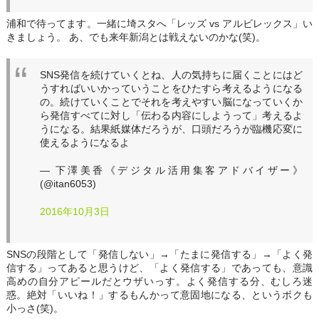
浦和で待ってます。一緒に埼スタへ「レッズ vs アルビレックス」い
きましょう。 あ、でも来年新潟とは戦えないのかな(笑)。
SNS発信を続けていくとね、人の気持ちに届くことにはど
うすればいいかっていうことをひたすら考えるようになる
の。続けていくことでそれを考えやすい脳になっていくか
ら発信すべてに対し「伝わる内容にしようって」考えるよ
うになる。結果紙媒体だろうが、口頭だろうが臨機応変に
使えるようになるよ
— 下澤美香《デジタル活用集客アドバイザー》
(@itan6053)
2016年10月3日
SNSの段階として「発信しない」→「たまに発信する」→「よく発
信する」ってあると思うけど、「よく発信する」であっても、意識
高めの自分アピールだとウザいっす。よく発信する分、むしろ迷
惑。絶対「いいね！」するもんかって意固地になる、というボクも
小っさ(笑)。