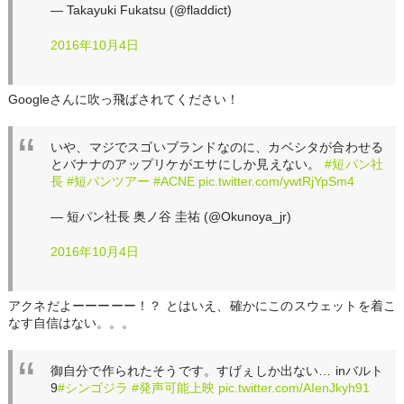
— Takayuki Fukatsu (@fladdict)
2016年10月4日
Googleさんに吹っ飛ばされてください！
いや、マジでスゴいブランドなのに、カベシタが合わせる
とバナナのアップリケがエサにしか見えない。
#短パン社
長
#短パンツアー
#ACNE
pic.twitter.com/ywtRjYpSm4
— 短パン社長 奥ノ谷 圭祐 (@Okunoya_jr)
2016年10月4日
アクネだよーーーーー！？ とはいえ、確かにこのスウェットを着こ
なす自信はない。。。
御自分で作られたそうです。すげぇしか出ない… inバルト
9
#シンゴジラ
#発声可能上映
pic.twitter.com/AIenJkyh91