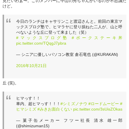
見たいわぁ〜。このメンバーに中山の秀ちゃんがいるのが不思議だ
けど。
今日のランチはキャサリンこと渡辺さんと。前回の東京マ
ックスブログ塾で、ヒマラヤに登り損ねた二人が、山と呼
べないような丘に登って来ました（笑）
#マックスブログ塾
#ポークステーキ丼
pic.twitter.com/TQqgJ7pbra
— シニアに優しいパソコン教室 倉石竜也 (@KURAKAN)
2016年10月21日
丘 (笑)。
ヒマっす！！
車内、超ヒマっす！！！
#シミズノナウ
#ロードムービー
#
ヒマシミズ
#みきお面白くない
pic.twitter.com/3sUisZOkas
— 菓子缶メーカー フツー社長 清水 雄一郎
(@shimizuman15)