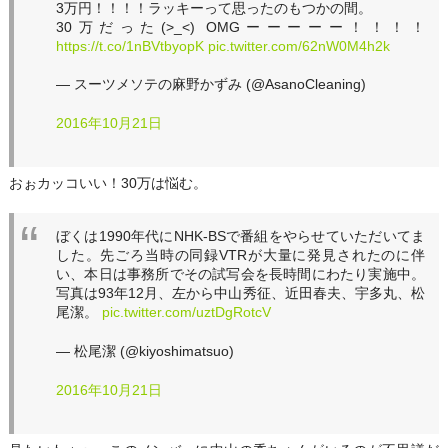
3万円！！！！ラッキーって思ったのもつかの間。
30万だった(>_<) OMGーーーーー！！！！
https://t.co/1nBVtbyopK
pic.twitter.com/62nW0M4h2k
— スーツメソテの麻野かずみ (@AsanoCleaning)
2016年10月21日
おぉカッコいい！30万は悩む。
ぼくは1990年代にNHK-BSで番組をやらせていただいてま
した。先ごろ当時の同録VTRが大量に発見されたのに伴
い、本日は事務所でその試写会を長時間にわたり実施中。
写真は93年12月、左から中山秀征、近田春夫、宇多丸、松
尾潔。
pic.twitter.com/uztDgRotcV
— 松尾潔 (@kiyoshimatsuo)
2016年10月21日