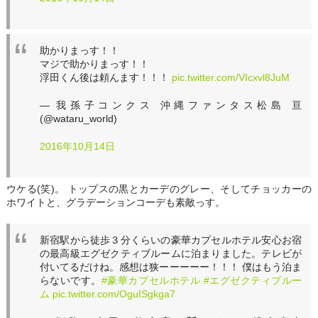
助かりまっす！！
マジで助かりまっす！！
浮田くん後は頼んます！！！
pic.twitter.com/VIcxvl8JuM
— 我孫子コンクス 沖縄ファンタス松島 亘
(@wataru_world)
2016年10月14日
ウケる(笑)。 トップスの黒とカーデのグレー、そしてチョッカーの
ホワイトと、グラデーションコーデも素敵っす。
新宿駅から徒歩３分くらいの豪華カプセルホテル安心お宿
の最高級エグゼクティブルームに泊まりました。テレビが
付いてるだけね。感想は狭ーーーーー！！！ 僕はもう泊ま
らないです。
#豪華カプセルホテル
#エグゼクティブルー
ム
pic.twitter.com/OguISgkga7