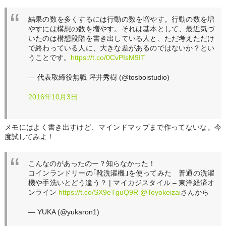
結果の数を多くするには行動の数を増やす。行動の数を増
やすには構想の数を増やす。それは基本として、最近気づ
いたのは構想段階を書き出している人と、ただ考えただけ
で終わっている人に、大きな差があるのではないか？とい
うことです。
https://t.co/0CvPIsM9IT
— 代表取締役無職 坪井秀樹 (@tosboistudio)
2016年10月3日
メモにはよく書き出すけど、マインドマップまで作ってないな。今
度試してみよ！
こんなのがあったのー？知らなかった！
コインランドリーの｢靴洗濯機｣を使ってみた 普通の洗濯
機や手洗いとどう違う？ | マイカジスタイル – 東洋経済オ
ンライン
https://t.co/SX9eTguQ9R
@Toyokeizai
さんから
— YUKA (@yukaron1)