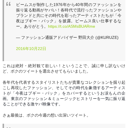
ビームスが制作した1976年から40年間のファッションを
振り返る動画がヤバい！各時代で流行ったファッションや
ブランドと共にその時代を彩ったアーティストたちが「今
夜はブギー・バック」を披露。ビームス良い仕事するな
ー。ありがとう。
https://t.co/ASMsBUARme
— ファッション通販アドバイザー 野田大介 (@KURUZE)
2016年10月22日
これは絶対・絶対観て欲しい！ということで、誠に申し訳ないけ
ど、ボクのツイートを選出させてもらいました。
各年代を代表するスタイリストたちが貴重なコレクションを掘り起
こし再現した
ファッション、そしてその時代を象徴するアーティス
トが「今夜はブギー・バック」をカバーするというお涙もんの企
画。東京のファッション＆ミュージック
ヒストリーを一気に振り返
ることができる激ヤバ映像です。
さぁ最後は、ボクの今週の想い出深いツイート。