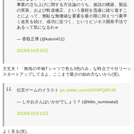
事業の立ち上げに関する方法論のうち、仮説の構築、製品
の実装、および軌道修正、という過程を迅速に繰り返すこ
とによって、無駄な無価値な要素を最小限に抑えつつ素早
く改良を続け、成功に近づく、というビジネス開発手法で
あるって気になるわｗ
— 香取正博 (@katori411)
2016年10月10日
大丈夫！「無地の半袖Tシャツで色も3色のみ」な時点で十分リーン
スタートアップしてるよ。ここまで最少の始め方ないから(笑)。
伝言ゲームのイラスト
pic.twitter.com/dSVHPQ8PcW
— しやおさんはいかがでしょう？ (@kitto_sumiwatal)
2016年10月12日
よく見る(笑)。