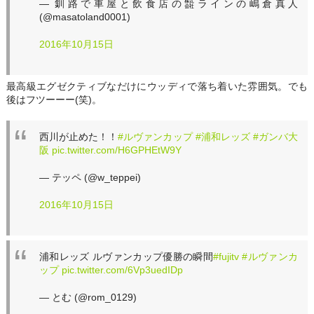
— 釧路で車屋と飲食店の㍿ラインの嶋倉真人
(@masatoland0001)
2016年10月15日
最高級エグゼクティブなだけにウッディで落ち着いた雰囲気。でも
後はフツーーー(笑)。
西川が止めた！！
#ルヴァンカップ
#浦和レッズ
#ガンバ大
阪
pic.twitter.com/H6GPHEtW9Y
— テッペ (@w_teppei)
2016年10月15日
浦和レッズ ルヴァンカップ優勝の瞬間
#fujitv
#ルヴァンカ
ップ
pic.twitter.com/6Vp3uedIDp
— とむ (@rom_0129)