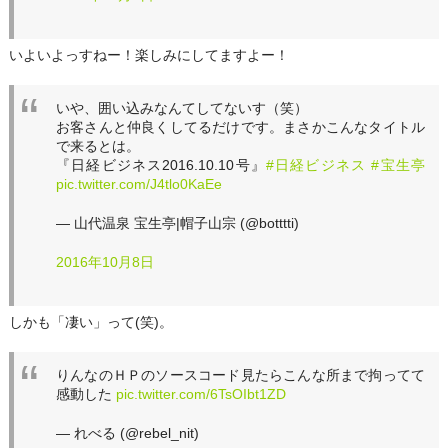
いよいよっすねー！楽しみにしてますよー！
いや、囲い込みなんてしてないす（笑）
お客さんと仲良くしてるだけです。まさかこんなタイトル
で来るとは。
『日経ビジネス2016.10.10号』
#日経ビジネス
#宝生亭
pic.twitter.com/J4tlo0KaEe
— 山代温泉 宝生亭|帽子山宗 (@botttti)
2016年10月8日
しかも「凄い」って(笑)。
りんなのＨＰのソースコード見たらこんな所まで拘ってて
感動した
pic.twitter.com/6TsOIbt1ZD
— れべる (@rebel_nit)