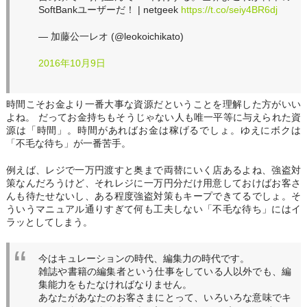
SoftBankユーザーだ！ | netgeek
https://t.co/seiy4BR6dj
— 加藤公一レオ (@leokoichikato)
2016年10月9日
時間こそお金より一番大事な資源だということを理解した方がいい
よね。 だってお金持ちもそうじゃない人も唯一平等に与えられた資
源は「時間」。時間があればお金は稼げるでしょ。ゆえにボクは
「不毛な待ち」が一番苦手。
例えば、レジで一万円渡すと奥まで両替にいく店あるよね、強盗対
策なんだろうけど、それレジに一万円分だけ用意しておけばお客さ
んも待たせないし、ある程度強盗対策もキープできてるでしょ。そ
ういうマニュアル通りすぎて何も工夫しない「不毛な待ち」にはイ
ラッとしてしまう。
今はキュレーションの時代、編集力の時代です。
雑誌や書籍の編集者という仕事をしている人以外でも、編
集能力をもたなければなりません。
あなたがあなたのお客さまにとって、いろいろな意味でキ