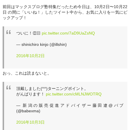
前回はマックスブログ塾特集だったため今日は、10月2日〜10月22
日 の間に「いいね！」したツイート中から、お気に入りを一気にピ
ックアップ！
ついに！👏🏻
pic.twitter.com/7aD9UaZsNQ
— shinichiro kinjo (@illshin)
2016年10月2日
おっ、これは読まないと。
頂戴しました(^^)ターニングポイント。
がんばります！
pic.twitter.com/cMLNJWOTRQ
— 新潟の販売促進アドバイザー藤田遼@バブ
(@babexma)
2016年10月3日