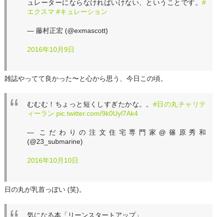
ュレーターにならなければいけない、ということです。
#
エクスマ
#キュレーション
— 藤村正宏 (@exmascott)
2016年10月9日
雑誌やってて良かった〜と心から思う、今日この頃。
むむむ！ちょっと短くしすぎたかな。。
#日の丸チャリテ
ィーラン
pic.twitter.com/9k0Uyl7Ak4
— こだわりの注文住宅専門家@篠原秀和
(@23_submarine)
2016年10月10日
日の丸が乳首っぽい (笑)。
気になる本「リーンスタートアップ」