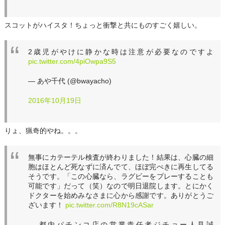
スコットがハイスタ！ちょっと衝撃と共にものすごく嬉しい。
2歳児がやけに静かな時は注意が必要なのですよ
pic.twitter.com/4piOwpa9S5
— あや千代 (@bwayacho)
2016年10月19日
りょ、猟奇的やね。。。
無事にカテーテル検査が終わりました！結果は、心臓の細
胞はほとんど死なずに済んでて、ほぼ完ぺきに再生してる
そうです。「この心臓なら、ラグビーをプレーすることも
可能です」だって（笑）なので明日退院します。とにかく
ドクターを始めみなさまに心から感謝です。ありがとうご
ざいます！
pic.twitter.com/R8N19cASar
— 都内パチンコ店の営業責任者ジチョー人見誠