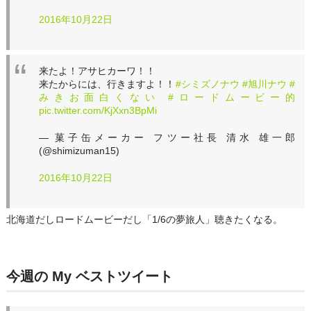
2016年10月22日
来たよ！アサヒカーワ！！
来たからには、行きますよ！！
#シミズノナウ
#旭川ナウ
#
みきお面白くない
#ロードムービー的
pic.twitter.com/KjXxn3BpMi
— 菓子缶メーカー フツー社長 清水 雄一郎
(@shimizuman15)
2016年10月22日
北海道だしロードムービーだし「1/6の夢旅人」聴きたくなる。
今週の My ベストツイート